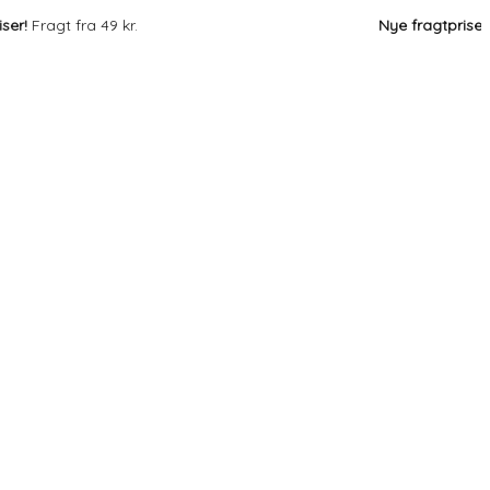
agt fra 49 kr.
Nye fragtpriser!
Fragt 