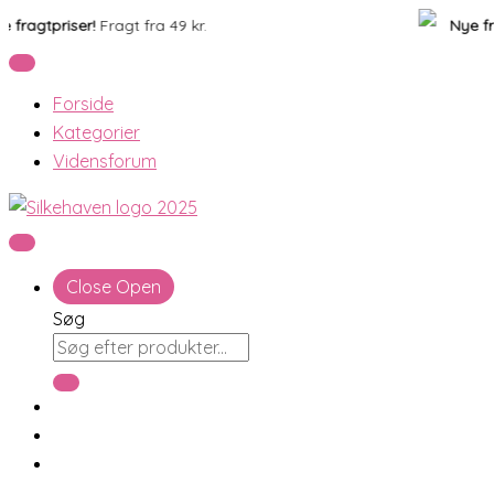
Gå
Products
ragtpriser!
Fragt fra 49 kr.
Nye fragt
til
search
indholdet
Forside
Kategorier
Vidensforum
Close
Open
Søg