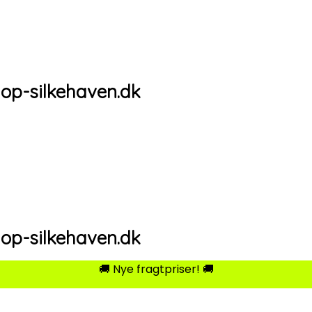
hop-silkehaven.dk
hop-silkehaven.dk
🚚 Nye fragtpriser! 🚚