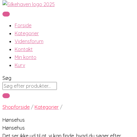
Forside
Kategorier
Vidensforum
Kontakt
Min konto
Kurv
Søg
Shopforside
/
Kategorier
/
Hønsehus
Hønsehus
Det ser ikke ud til at, vi kan finde, hvad du søger efter.