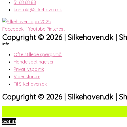
51 68 68 88
kontakt@silkehaven.dk
Facebook-f
Youtube
Pinterest
Copyright © 2026 | Silkehaven.dk | S
Info:
Ofte stillede spørgsmål
Handelsbetingelser
Privatlivspolitik
Vidensforum
Til Silkehaven.dk
Copyright © 2026 | Silkehaven.dk | S
Got it!