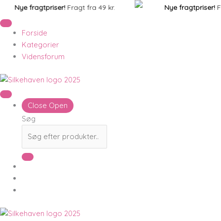
Gå
Products
Nye fragtpriser!
Fragt fra 49 kr.
Nye fragtpriser!
Fra
til
search
indholdet
Forside
Kategorier
Vidensforum
Close
Open
Søg