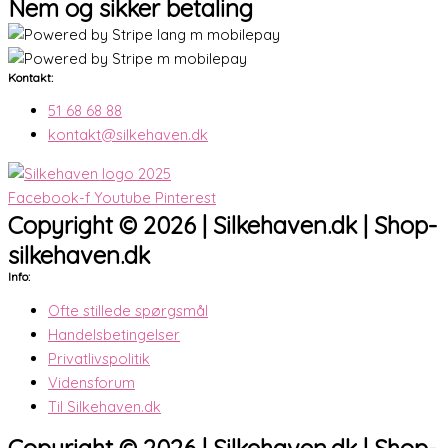
Nem og sikker betaling
Kontakt:
51 68 68 88
kontakt@silkehaven.dk
Facebook-f
Youtube
Pinterest
Copyright © 2026 | Silkehaven.dk | Shop-
silkehaven.dk
Info:
Ofte stillede spørgsmål
Handelsbetingelser
Privatlivspolitik
Vidensforum
Til Silkehaven.dk