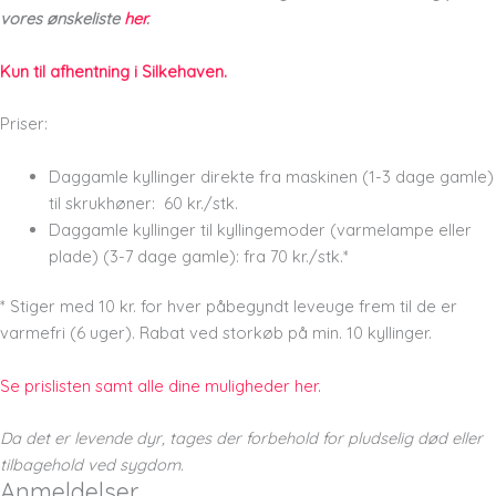
vores ønskeliste
her
.
Kun til afhentning i Silkehaven.
Priser:
Daggamle kyllinger direkte fra maskinen (1-3 dage gamle)
til skrukhøner: 60 kr./stk.
Daggamle kyllinger til kyllingemoder (varmelampe eller
plade) (3-7 dage gamle): fra 70 kr./stk.*
* Stiger med 10 kr. for hver påbegyndt leveuge frem til de er
varmefri (6 uger). Rabat ved storkøb på min. 10 kyllinger.
Se prislisten samt alle dine muligheder her.
Da det er levende dyr, tages der forbehold for pludselig død eller
tilbagehold ved sygdom.
Anmeldelser