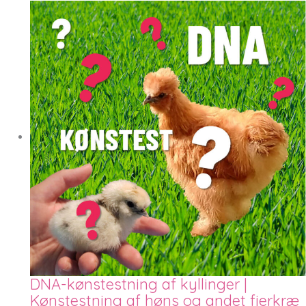
DNA-kønstestning af kyllinger |
Kønstestning af høns og andet fjerkræ