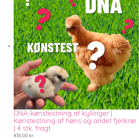
DNA-kønstestning af kyllinger |
Kønstestning af høns og andet fjerkræ
| 4 stk. fragt
430,00
kr.