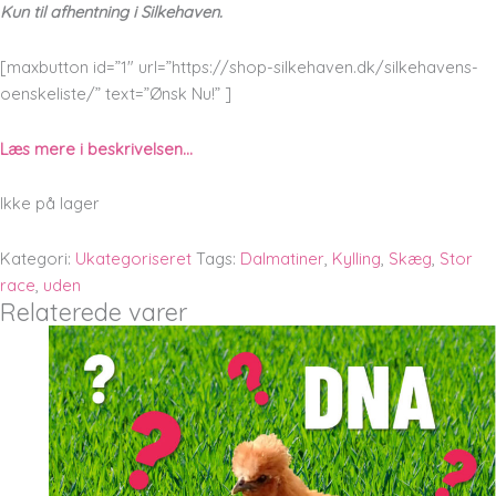
Kun til afhentning i Silkehaven.
[maxbutton id=”1″ url=”https://shop-silkehaven.dk/silkehavens-
oenskeliste/” text=”Ønsk Nu!” ]
Læs mere i beskrivelsen…
Ikke på lager
Kategori:
Ukategoriseret
Tags:
Dalmatiner
,
Kylling
,
Skæg
,
Stor
race
,
uden
Relaterede varer