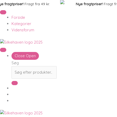
Gå
tpriser!
Fragt fra 49 kr.
Nye fragtpriser!
Fragt fra 49 kr
til
indholdet
Forside
Kategorier
Vidensforum
Close
Open
Søg