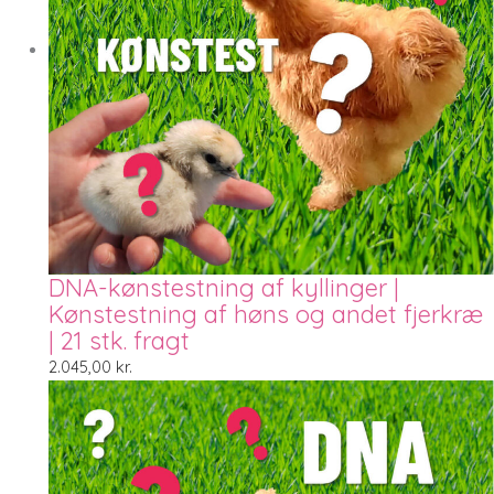
DNA-kønstestning af kyllinger |
Kønstestning af høns og andet fjerkræ
| 21 stk. fragt
2.045,00
kr.