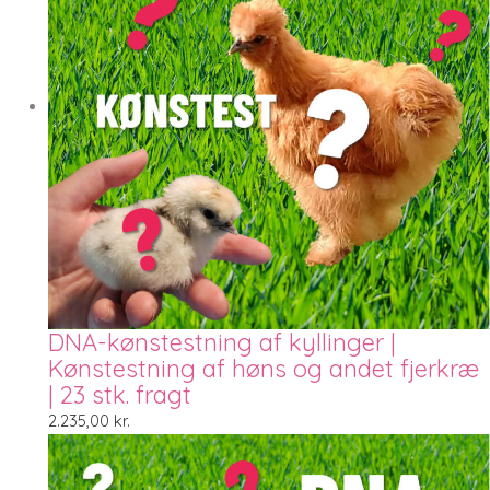
DNA-kønstestning af kyllinger |
Kønstestning af høns og andet fjerkræ
| 23 stk. fragt
2.235,00
kr.