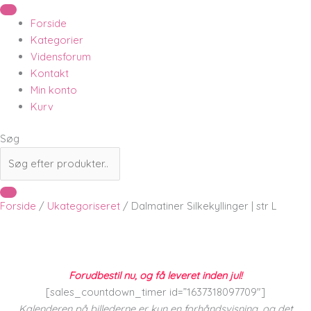
Forside
Kategorier
Vidensforum
Kontakt
Min konto
Kurv
Søg
Forside
/
Ukategoriseret
/ Dalmatiner Silkekyllinger | str L
Forudbestil nu, og få leveret inden jul!
[sales_countdown_timer id=”1637318097709″]
Kalenderen på billederne er kun en forhåndsvisning, og det