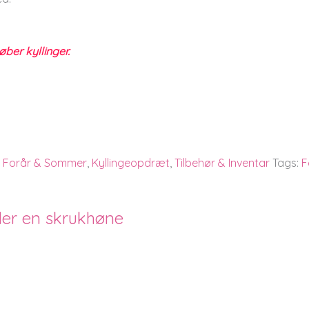
øber kyllinger.
,
Forår & Sommer
,
Kyllingeopdræt
,
Tilbehør & Inventar
Tags:
F
under en skrukhøne