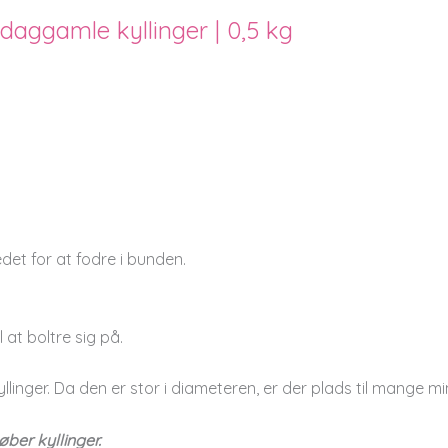
l daggamle kyllinger | 0,5 kg
edet for at fodre i bunden.
 at boltre sig på.
inger. Da den er stor i diameteren, er der plads til mange min
øber kyllinger.