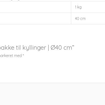
1 kg
40 cm
kke til kyllinger | Ø40 cm”
 markeret med
*