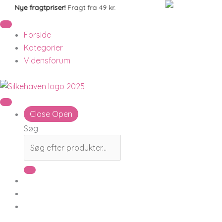
Gå
Prisinterval:
Nye fragtpriser!
Fragt fra 49 kr.
Ny
til
15,00 kr.
indholdet
til
Forside
45,00 kr.
Kategorier
Vidensforum
Close
Open
Søg