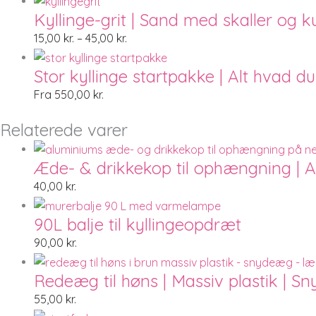
Kyllinge-grit | Sand med skaller og ku
15,00
kr.
–
45,00
kr.
Stor kyllinge startpakke | Alt hvad du 
Fra
550,00
kr.
Relaterede varer
Æde- & drikkekop til ophængning | 
40,00
kr.
90L balje til kyllingeopdræt
90,00
kr.
Redeæg til høns | Massiv plastik | S
55,00
kr.