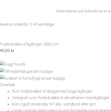
Kalenderen på billederne er k
leveres indenfor 2-4 hverdage
Foderbakke til kyllinger | Ø40 cm
45,00
kr.
Overblik
Stor foderbakke til daggamle/unge kyllinger.
Velegnet som foderbakke til skrukhøner med kyllinger.
Kan også anvendes til f.eks. sandbad eller grit.
Lavet i plastik med ujævn bund, for bedre skridsikkerh