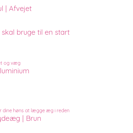
l | Afvejet
skal bruge til en start
Aluminium
nydeæg | Brun