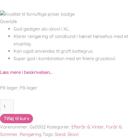
Overblik
God gedigen alu-skovl i XL.
Klarer rengøring af sandbund i hævet hønsehus med et
snuptag.
Kan også anvendes til groft kattegrus.
Super god i kombination med en finere grusskovl.
Læs mere i beskrivelsen…
På lager:
På lager
Tilføj til kurv
Varenummer:
Gs0002
Kategorier:
Efterår & Vinter
,
Forår &
Sommer
,
Rengøring
Tags:
Sand
,
Skovl