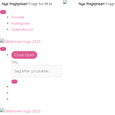
Gå
Grusskovl
e fragtpriser!
Fragt fra 49 kr.
Nye fragtpriser!
Fragt fra 
til
|
indholdet
Grov
Forside
str.
Kategorier
XL
Vidensforum
|
Alu
antal
Close
Open
Søg