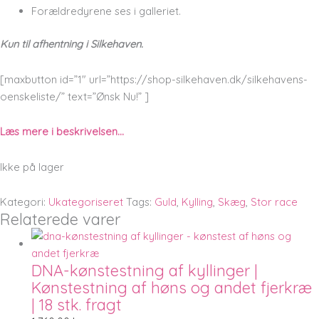
Forældredyrene ses i galleriet.
Kun til afhentning i Silkehaven.
[maxbutton id=”1″ url=”https://shop-silkehaven.dk/silkehavens-
oenskeliste/” text=”Ønsk Nu!” ]
Læs mere i beskrivelsen…
Ikke på lager
Kategori:
Ukategoriseret
Tags:
Guld
,
Kylling
,
Skæg
,
Stor race
Relaterede varer
DNA-kønstestning af kyllinger |
Kønstestning af høns og andet fjerkræ
| 18 stk. fragt