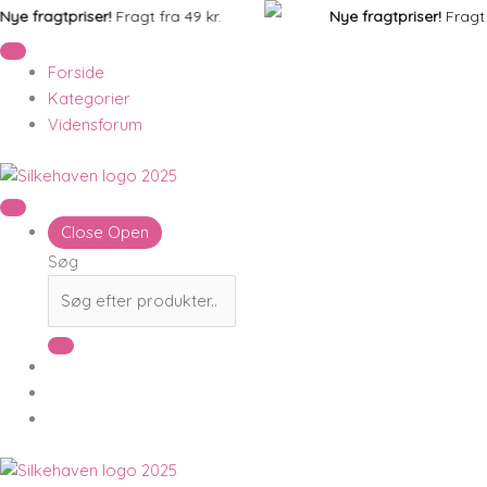
Gå
 fragtpriser!
Fragt fra 49 kr.
Nye fragtpriser!
Fragt fra 
til
indholdet
Forside
Kategorier
Vidensforum
Close
Open
Søg