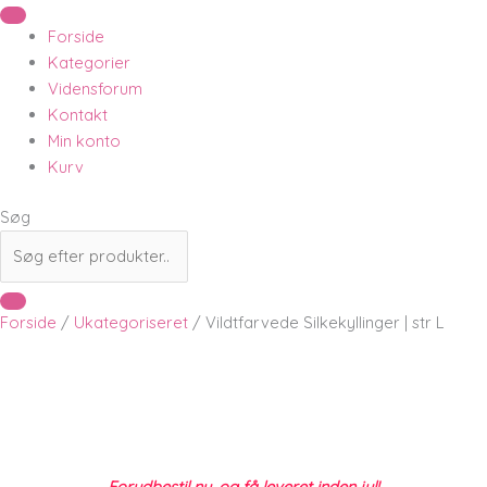
Forside
Kategorier
Vidensforum
Kontakt
Min konto
Kurv
Søg
Forside
/
Ukategoriseret
/ Vildtfarvede Silkekyllinger | str L
Forudbestil nu, og få leveret inden jul!