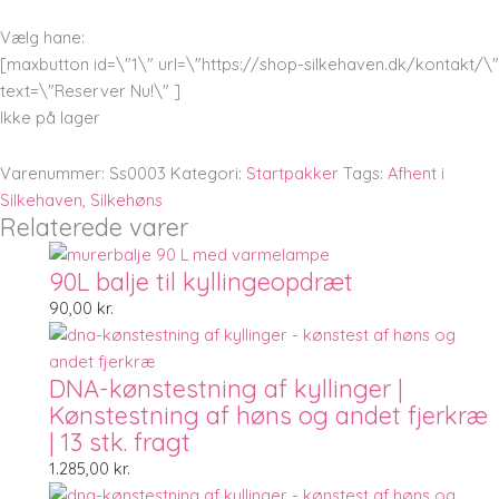
Vælg hane:
[maxbutton id=\"1\" url=\"https://shop-silkehaven.dk/kontakt/\"
text=\"Reserver Nu!\" ]
Ikke på lager
Varenummer:
Ss0003
Kategori:
Startpakker
Tags:
Afhent i
Silkehaven
,
Silkehøns
Relaterede varer
90L balje til kyllingeopdræt
90,00
kr.
DNA-kønstestning af kyllinger |
Kønstestning af høns og andet fjerkræ
| 13 stk. fragt
1.285,00
kr.