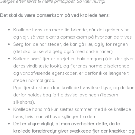
Sælges efter først til mølle princippet. Så vær hurtig!
Det skal du være opmærksom på ved krøllede høns:
Krøllede høns kan mere fintfølende, når det gælder vind
og vejr, så vær ekstra opmærksom på hvordan de trives.
Sørg for, de har steder, de kan gå i læ, og ly for regnen
(det skal du selvfølgelig også med andre racer).
Køllede høns’ fjer er drejet en halv omgang (det der giver
deres vindblæste look), og fjerenes normale isolerende
og vandafvisende egenskaber, er derfor ikke længere til
stede i normal grad.
Pga. fjerstrukturen kan krøllede høns ikke flyve, og de kan
derfor holdes bag forholdsvise lave hegn (ligesom
silkehøns).
Krøllede høns må kun sættes sammen med ikke krøllede
høns, hvis man vil have kyllinger fra dem!
Det er uhyre vigtigt, at man overholder dette, da to
krøllede forældredyr giver svækkede fjer der knækker og