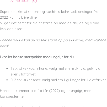
Anmeldelser (0)
Super smukke silkehøns og kochin-silkehønseblandinger fra
2022, kan nu blive dine.
Vi gør det nemt for dig at starte op med de dejlige og sjove
krøllede høns.
I denne pakke kan du nu selv starte op på sikker vis, med krøllede
høns!
I krøllet hønse startpakke med ungdyr får du:
1 stk. silke/kochinhane: vælg mellem rød/hvid, gul/hvid
eller vildtfarvet.
0-2 stk. silkehøner: vælg mellem 1 gul og/eller 1 vildtfarvet.
Hønsene kommer alle fra i år (2022) og er ungdyr, men
kønsbestemte.