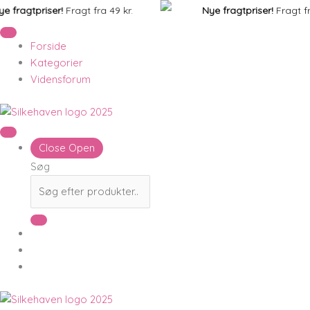
Gå
ragtpriser!
Fragt fra 49 kr.
Nye fragtpriser!
Fragt fra 49
til
indholdet
Forside
Kategorier
Vidensforum
Close
Open
Søg