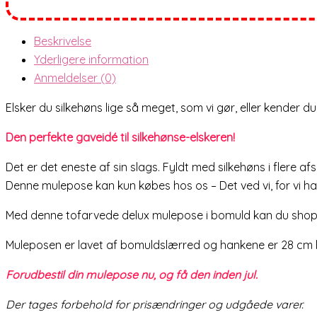
Beskrivelse
Yderligere information
Anmeldelser (0)
Elsker du silkehøns lige så meget, som vi gør, eller kender 
Den perfekte gaveidé til silkehønse-elskeren!
Det er det eneste af sin slags. Fyldt med silkehøns i flere af
Denne mulepose kan kun købes hos os – Det ved vi, for vi har
Med denne tofarvede delux mulepose i bomuld kan du shoppe, 
Muleposen er lavet af bomuldslærred og hankene er 28 cm 
Forudbestil din mulepose nu, og få den inden jul.
Der tages forbehold for prisændringer og udgåede varer.