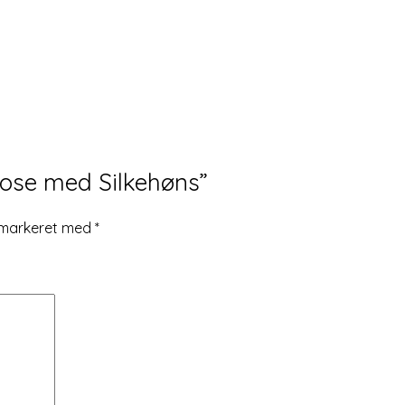
pose med Silkehøns”
r markeret med
*