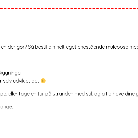
du en der gør? Så bestil din helt eget enestående mulepose me
skygninger.
 selv udviklet det
eller tage en tur på stranden med stil, og altid have dine y
lange.