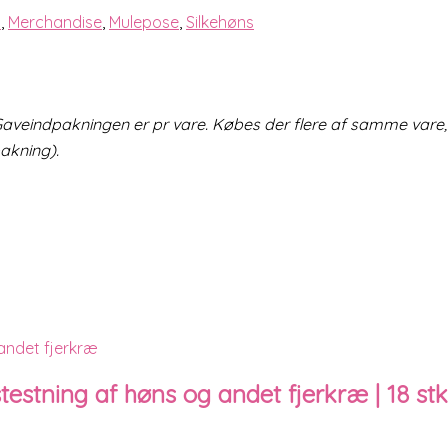
l
,
Merchandise
,
Mulepose
,
Silkehøns
det. Gaveindpakningen er pr vare. Købes der flere af samme va
akning).
estning af høns og andet fjerkræ | 18 stk.