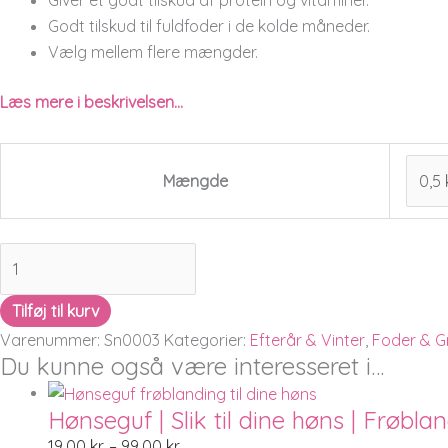
Godt tilskud til fuldfoder i de kolde måneder.
Vælg mellem flere mængder.
Læs mere i beskrivelsen…
Mængde
Tilføj til kurv
Varenummer:
Sn0003
Kategorier:
Efterår & Vinter
,
Foder & G
Du kunne også være interesseret i…
Hønseguf | Slik til dine høns | Frøbla
19,00
kr.
–
99,00
kr.