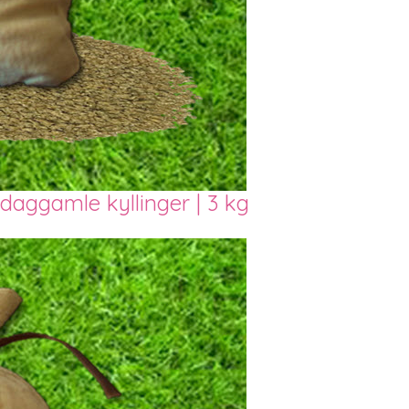
l daggamle kyllinger | 3 kg