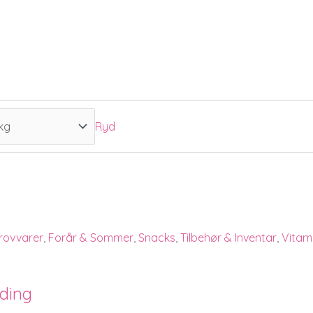
Ryd
rovvarer
,
Forår & Sommer
,
Snacks
,
Tilbehør & Inventar
,
Vitami
nding