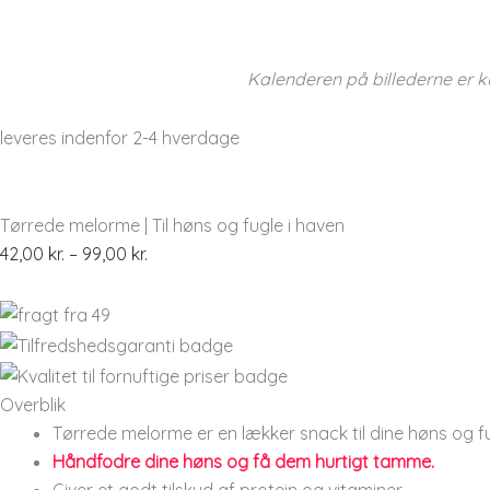
Kalenderen på billederne er k
leveres indenfor 2-4 hverdage
Tørrede melorme | Til høns og fugle i haven
42,00
kr.
–
99,00
kr.
Overblik
Tørrede melorme er en lækker snack til dine høns og fu
Håndfodre dine høns og få dem hurtigt tamme.
Giver et godt tilskud af protein og vitaminer.