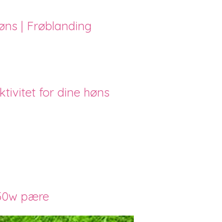
 høns | Frøblanding
tivitet for dine høns
50w pære