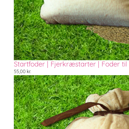
Startfoder | Fjerkræstarter | Foder ti
55,00
kr.