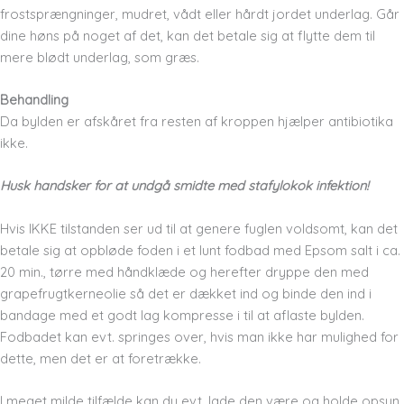
frostsprængninger, mudret, vådt eller hårdt jordet underlag. Går
dine høns på noget af det, kan det betale sig at flytte dem til
mere blødt underlag, som græs.
Behandling
Da bylden er afskåret fra resten af kroppen hjælper antibiotika
ikke.
Husk handsker for at undgå smidte med stafylokok infektion!
Hvis IKKE tilstanden ser ud til at genere fuglen voldsomt, kan det
betale sig at opbløde foden i et lunt fodbad med Epsom salt i ca.
20 min., tørre med håndklæde og herefter dryppe den med
grapefrugtkerneolie så det er dækket ind og binde den ind i
bandage med et godt lag kompresse i til at aflaste bylden.
Fodbadet kan evt. springes over, hvis man ikke har mulighed for
dette, men det er at foretrække.
I meget milde tilfælde kan du evt. lade den være og holde opsyn.