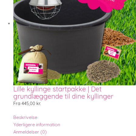
Lille kyllinge startpakke | Det
grundlæggende til dine kyllinger
Fra
445,00
kr.
Beskrivelse
Yderligere information
Anmeldelser (0)