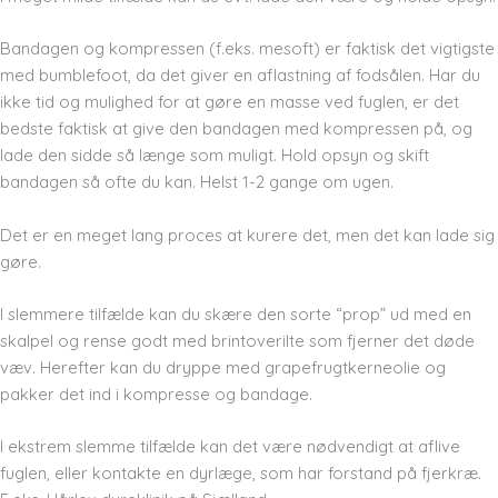
Bandagen og kompressen (f.eks. mesoft) er faktisk det vigtigste
med bumblefoot, da det giver en aflastning af fodsålen. Har du
ikke tid og mulighed for at gøre en masse ved fuglen, er det
bedste faktisk at give den bandagen med kompressen på, og
lade den sidde så længe som muligt. Hold opsyn og skift
bandagen så ofte du kan. Helst 1-2 gange om ugen.
Det er en meget lang proces at kurere det, men det kan lade sig
gøre.
I slemmere tilfælde kan du skære den sorte “prop” ud med en
skalpel og rense godt med brintoverilte som fjerner det døde
væv. Herefter kan du dryppe med grapefrugtkerneolie og
pakker det ind i kompresse og bandage.
I ekstrem slemme tilfælde kan det være nødvendigt at aflive
fuglen, eller kontakte en dyrlæge, som har forstand på fjerkræ.