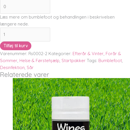
Læs mere om bumblefoot og behandlingen i beskrivelsen
længere nede.
Tilføj til kurv
Varenummer:
Rs0002-2
Kategorier:
Efterår & Vinter
,
Forår &
Sommer
,
Helse & Førstehjælp
,
Startpakker
Tags:
Bumblefoot
,
Desinfektion
,
Sår
Relaterede varer