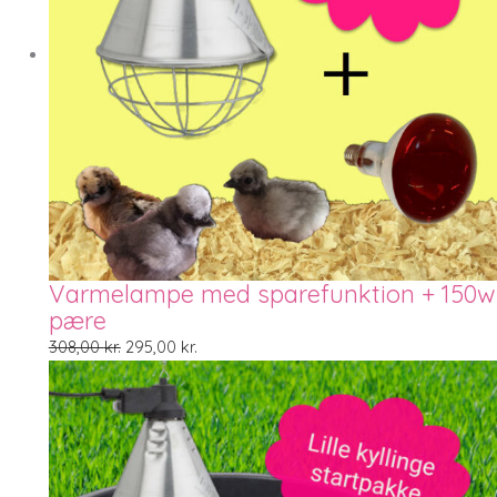
Varmelampe med sparefunktion + 150w
pære
308,00
kr.
295,00
kr.