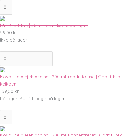
KW Klip-Stop | 50 ml | Standser blødninger
99,00
kr.
Ikke på lager
KovaLine plejeblanding | 200 ml. ready to use | God til bl.a.
kalkben
139,00
kr.
På lager:
Kun 1 tilbage på lager
KovaLine plejeblanding | 200 ml. koncentreret | Godt til bl.a.