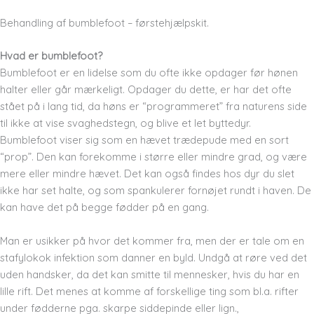
Behandling af bumblefoot – førstehjælpskit.
Hvad er bumblefoot?
Bumblefoot er en lidelse som du ofte ikke opdager før hønen
halter eller går mærkeligt. Opdager du dette, er har det ofte
stået på i lang tid, da høns er “programmeret” fra naturens side
til ikke at vise svaghedstegn, og blive et let byttedyr.
Bumblefoot viser sig som en hævet trædepude med en sort
“prop”. Den kan forekomme i større eller mindre grad, og være
mere eller mindre hævet. Det kan også findes hos dyr du slet
ikke har set halte, og som spankulerer fornøjet rundt i haven. De
kan have det på begge fødder på en gang.
Man er usikker på hvor det kommer fra, men der er tale om en
stafylokok infektion som danner en byld. Undgå at røre ved det
uden handsker, da det kan smitte til mennesker, hvis du har en
lille rift. Det menes at komme af forskellige ting som bl.a. rifter
under fødderne pga. skarpe siddepinde eller lign.,