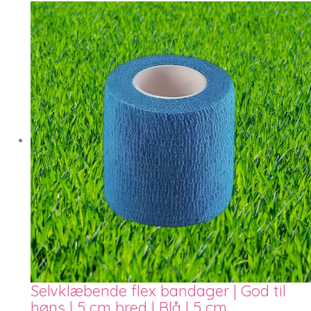
Selvklæbende flex bandager | God til
høns | 5 cm bred | Blå | 5 cm