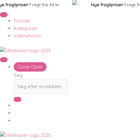
Gå
KovaLine
tpriser!
Fragt fra 49 kr.
Nye fragtpriser!
Fragt fra 49 kr
til
universal
indholdet
salve
Forside
|
Kategorier
200
Vidensforum
ml.
|
Godt
til
Close
Open
bl.a.
Søg
kalkben
antal