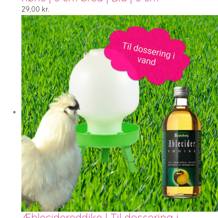
29,00
kr.
Æblecidereddike | Til dossering i