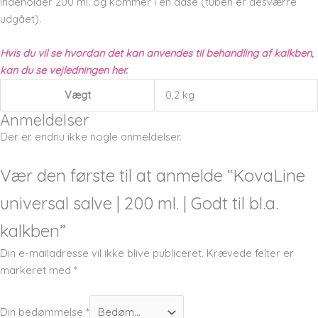
Indeholder 200 ml. og kommer i en dåse (tuben er desværre
udgået).
Hvis du vil se hvordan det kan anvendes til behandling af kalkben,
kan du se vejledningen her.
Vægt
0,2 kg
Anmeldelser
Der er endnu ikke nogle anmeldelser.
Vær den første til at anmelde “KovaLine
universal salve | 200 ml. | Godt til bl.a.
kalkben”
Din e-mailadresse vil ikke blive publiceret.
Krævede felter er
markeret med
*
Din bedømmelse
*