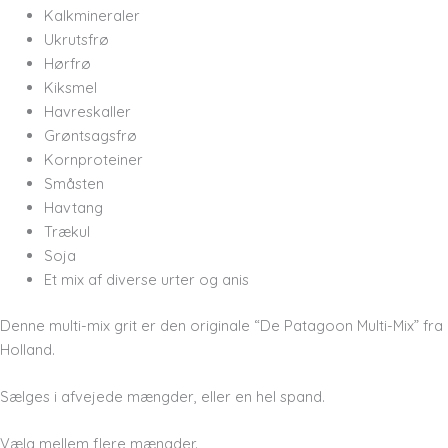
Kalkmineraler
Ukrutsfrø
Hørfrø
Kiksmel
Havreskaller
Grøntsagsfrø
Kornproteiner
Småsten
Havtang
Trækul
Soja
Et mix af diverse urter og anis
Denne multi-mix grit er den originale “De Patagoon Multi-Mix” fra
Holland.
Sælges i afvejede mængder, eller en hel spand.
Vælg mellem flere mængder.