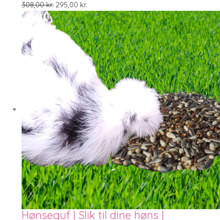
308,00
kr.
295,00
kr.
Hønseguf | Slik til dine høns |