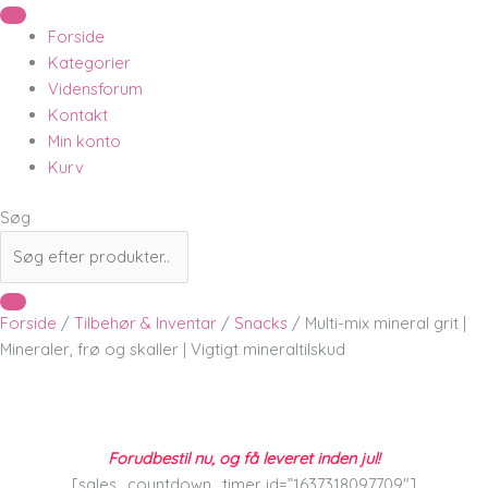
Forside
Kategorier
Vidensforum
Kontakt
Min konto
Kurv
Søg
Forside
/
Tilbehør & Inventar
/
Snacks
/ Multi-mix mineral grit |
Mineraler, frø og skaller | Vigtigt mineraltilskud
Forudbestil nu, og få leveret inden jul!
[sales_countdown_timer id=”1637318097709″]