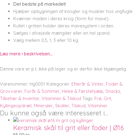
Det bedste på markedet!
Hjælper opbygningen af knogler og muskler hos ungfugle.
Kværner maden i deres krog (form for mave).
Kullet i gritten holder deres mavesystem i orden.
Sælges i afvejede mængder eller en hel spand.
Vælg mellem 0,5, 1, 3 eller 10 kg.
Læs mere i beskrivelsen…
Denne vare er p.t. ikke på lager og er derfor ikke tilgængelig.
Varenummer:
Hg0001
Kategorier:
Efterår & Vinter
,
Foder &
Grovvarer
,
Forår & Sommer
,
Helse & Førstehjælp
,
Snacks
,
Tilbehør & Inventar
,
Vitaminer & Tilskud
Tags:
Frø
,
Grit
,
Kyllingeopdræt
,
Mineraler
,
Skaller
,
Tilskud
,
Vitaminer
Du kunne også være interesseret i…
Keramisk skål til grit eller foder | Ø16
55,00
kr.