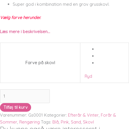
Super god i kombination med en grov grusskovl.
Vælg farve herunder.
Læs mere i beskrivelsen…
Farve på skovl
Ryd
Tilføj til kurv
Varenummer:
Gs0001
Kategorier:
Efterår & Vinter
,
Forår &
Sommer
,
Rengøring
Tags:
Blå
,
Pink
,
Sand
,
Skovl
Du kunne også være interesseret i…